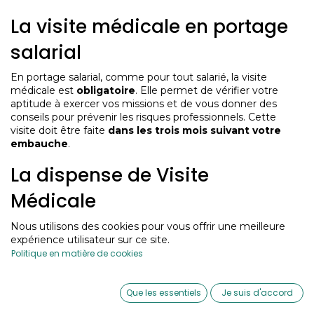
La visite médicale en portage
salarial
En portage salarial, comme pour tout salarié, la visite
médicale est
obligatoire
. Elle permet de vérifier votre
aptitude à exercer vos missions et de vous donner des
conseils pour prévenir les risques professionnels. Cette
visite doit être faite
dans les trois mois suivant votre
embauche
.
La dispense de Visite
Médicale
Vous pouvez être dispensé si vous avez déjà passé une
Nous utilisons des cookies pour vous offrir une meilleure
visite médicale pour un poste similaire et si aucun avis
expérience utilisateur sur ce site.
d’inaptitude n’a été émis depuis moins de cinq ans.
Politique en matière de cookies
Que faire après un arrêt
0
Que les essentiels
Je suis d'accord
maladie ?
Home
Search
Wishlist
Account