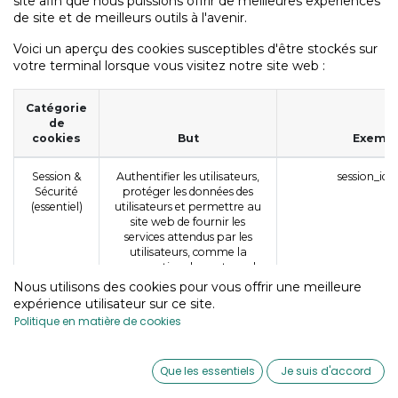
site afin que nous puissions offrir de meilleures expériences
de site et de meilleurs outils à l'avenir.
Voici un aperçu des cookies susceptibles d'être stockés sur
votre terminal lorsque vous visitez notre site web :
Catégorie
de
cookies
But
Exempl
Session &
Authentifier les utilisateurs,
session_id 
Sécurité
protéger les données des
(essentiel)
utilisateurs et permettre au
site web de fournir les
services attendus par les
utilisateurs, comme la
conservation du contenu de
leur panier ou l'autorisation
Nous utilisons des cookies pour vous offrir une meilleure
de télécharger des fichiers.
expérience utilisateur sur ce site.
Politique en matière de cookies
Le site web ne fonctionnera
pas correctement si vous
rejetez ou ignorez ces
0
Que les essentiels
Je suis d'accord
cookies.
Home
Search
Wishlist
Account