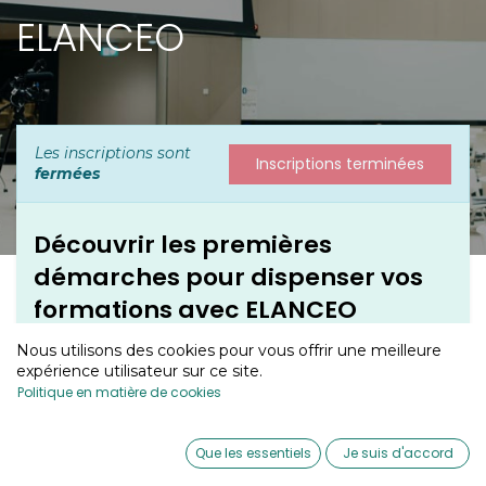
ELANCEO
Les inscriptions sont
Inscriptions terminées
fermées
Découvrir les premières
démarches pour dispenser vos
formations avec ELANCEO
ELANCEO vous propose un webinaire dédié à la prise
Nous utilisons des cookies pour vous offrir une meilleure
en main de son outil de gestion de la formation, afin de
expérience utilisateur sur ce site.
vous accompagner pas à pas dans le lancement de
Politique en matière de cookies
votre activité de formateur.
0
Au cours de ce webinaire, vous apprendrez à :
Que les essentiels
Je suis d'accord
Home
Search
Wishlist
Account
Réaliser votre référencement en tant que