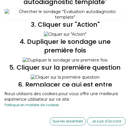
autodiagnostic template"
3. Cliquer sur "Action"
4. Dupliquer le sondage une
première fois
5. Cliquer sur la première question
6. Remplacer ce qui est entre
parenthèse par l'objectif
Nous utilisons des cookies pour vous offrir une meilleure
expérience utilisateur sur ce site.
pédagogique qui figure sur votre
Politique en matière de cookies
programme de formation puis
cliquer sur enregistrer
0
Que les essentiels
Je suis d'accord
Home
Search
Wishlist
Account